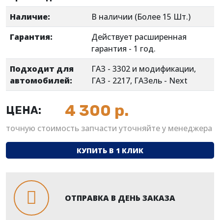
34
Наличие:
В наличии (Более 15 Шт.)
Документы
омплектующие
Гарантия:
Действует расширенная
МЗ
гарантия - 1 год.
Подходит для
ГАЗ - 3302 и модификации,
45
автомобилей:
ГАЗ - 2217, ГАЗель - Next
омплектующие
АЗ
4 300
р.
ЦЕНА:
60
точную стоимость запчасти уточняйте у менеджера
teyr"
КУПИТЬ В 1 КЛИК
омплектующие
voTech
ОТПРАВКА В ДЕНЬ ЗАКАЗА
4,
5,