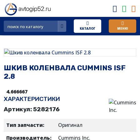
аталог
Главное
меню
втозапчасти
КАТАЛОГ
МЕНЮ
АЗ
Оплата
втозапчасти
Доставка
АЗ
Прайс-
втозапчасти
листы
ШКИВ КОЛЕНВАЛА CUMMINS ISF
АЗ
2.8
Гарантия
омплектующие
и
4.666667
ummins
обмен
ХАРАКТЕРИСТИКИ
F
О
8,
Артикул: 5282176
компании
8
Тип запчасти:
Оригинал
Контакты
омплектующие
МЗ
Производитель:
Cummins Inc.
Отзывы